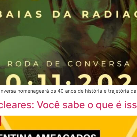
nversa homenageará os 40 anos de história e trajetória d
leares: Você sabe o que é is