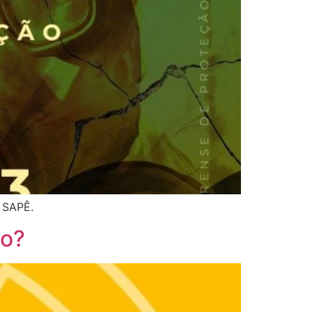
a SAPÊ.
so?